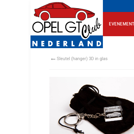
EVENEMEN
Sleutel (hanger) 3D in glas