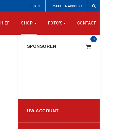
LOG IN
MAAK EEN ACCOUNT
HIEF
SHOP
FOTO'S
CONTACT
0
SPONSOREN
EER
LEES MEER
UW ACCOUNT