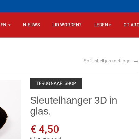
TEN
NIEUWS
LID WORDEN?
LEDEN
GT ARC
Soft-shell jas met logo
TERUG NAAR: SHOP
LEES M
Sleutelhanger 3D in
glas.
€ 4,50
67 op voorraad